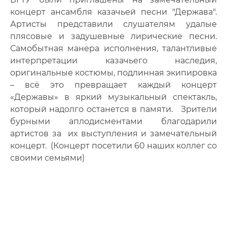
Фото
концерт ансамбля казачьей песни "Держава".
Артисты представили слушателям удалые
Видео
плясовые и задушевные лирические песни.
Самобытная манера исполнения, талантливые
Анкеты и опросы
интерпретации казачьего наследия,
оригинальные костюмы, подлинная экипировка
Контакты для СМИ
– всё это превращает каждый концерт
«Державы» в яркий музыкальный спектакль,
который надолго останется в памяти. Зрители
бурными аплодисментами благодарили
артистов за их выступления и замечательный
концерт. (Концерт посетили 60 наших коллег со
своими семьями)