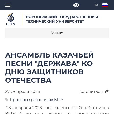
RU
ВОРОНЕЖСКИЙ ГОСУДАРСТВЕННЫЙ
ТЕХНИЧЕСКИЙ УНИВЕРСИТЕТ
Меню
Новости
АНСАМБЛЬ КАЗАЧЬЕЙ
Объявления
ПЕСНИ "ДЕРЖАВА" КО
ДНЮ ЗАЩИТНИКОВ
СМИ о нас
ОТЕЧЕСТВА
Выступления, доклады, интервью
27 февраля 2023
Поделиться
Календарь мероприятий
Профсоюз работников ВГТУ
Корпоративные издания
23 февраля 2023 года члены ППО работников
ВГТУ были приглашены на замечательный