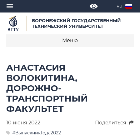
RU
ВОРОНЕЖСКИЙ ГОСУДАРСТВЕННЫЙ
ТЕХНИЧЕСКИЙ УНИВЕРСИТЕТ
Меню
Новости
АНАСТАСИЯ
Объявления
ВОЛОКИТИНА,
ДОРОЖНО-
СМИ о нас
ТРАНСПОРТНЫЙ
Выступления, доклады, интервью
ФАКУЛЬТЕТ
Календарь мероприятий
10 июня 2022
Поделиться
Корпоративные издания
#ВыпускникГода2022