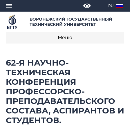
RU
ВОРОНЕЖСКИЙ ГОСУДАРСТВЕННЫЙ
ТЕХНИЧЕСКИЙ УНИВЕРСИТЕТ
Меню
Новости
62-Я НАУЧНО-
Объявления
ТЕХНИЧЕСКАЯ
КОНФЕРЕНЦИЯ
СМИ о нас
ПРОФЕССОРСКО-
Выступления, доклады, интервью
ПРЕПОДАВАТЕЛЬСКОГО
Календарь мероприятий
СОСТАВА, АСПИРАНТОВ И
СТУДЕНТОВ.
Корпоративные издания