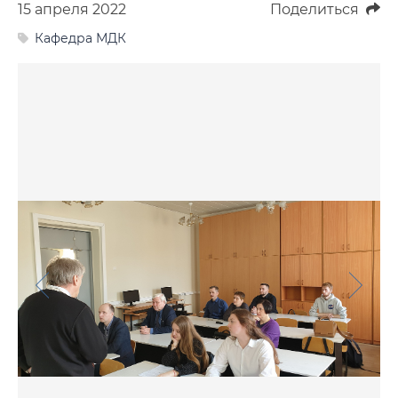
15 апреля 2022
Поделиться
Фото
Кафедра МДК
Видео
Анкеты и опросы
Контакты для СМИ