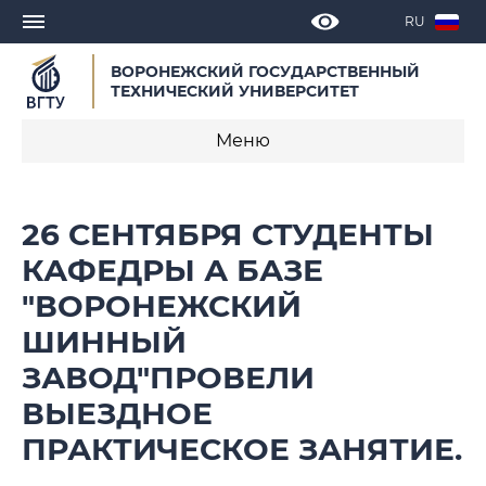
RU
ВОРОНЕЖСКИЙ ГОСУДАРСТВЕННЫЙ
ТЕХНИЧЕСКИЙ УНИВЕРСИТЕТ
Меню
Новости
26 СЕНТЯБРЯ СТУДЕНТЫ
Объявления
КАФЕДРЫ А БАЗЕ
"ВОРОНЕЖСКИЙ
СМИ о нас
ШИННЫЙ
Выступления, доклады, интервью
ЗАВОД"ПРОВЕЛИ
Календарь мероприятий
ВЫЕЗДНОЕ
ПРАКТИЧЕСКОЕ ЗАНЯТИЕ.
Корпоративные издания