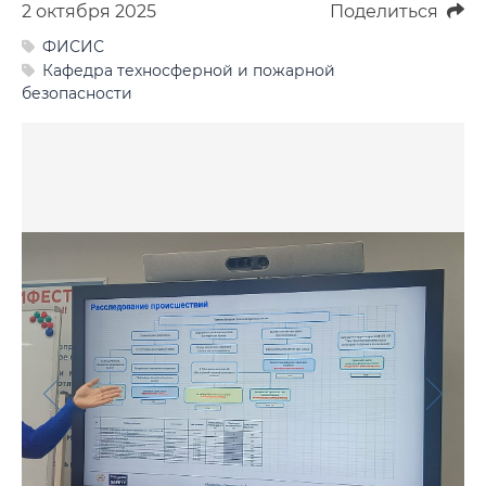
2 октября 2025
Поделиться
Фото
ФИСИС
Видео
Кафедра техносферной и пожарной
безопасности
Анкеты и опросы
Контакты для СМИ