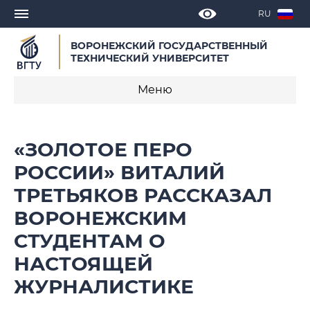
RU
ВОРОНЕЖСКИЙ ГОСУДАРСТВЕННЫЙ
ТЕХНИЧЕСКИЙ УНИВЕРСИТЕТ
Меню
Новости
«ЗОЛОТОЕ ПЕРО
Объявления
РОССИИ» ВИТАЛИЙ
ТРЕТЬЯКОВ РАССКАЗАЛ
СМИ о нас
ВОРОНЕЖСКИМ
Выступления, доклады, интервью
СТУДЕНТАМ О
Календарь мероприятий
НАСТОЯЩЕЙ
ЖУРНАЛИСТИКЕ
Корпоративные издания