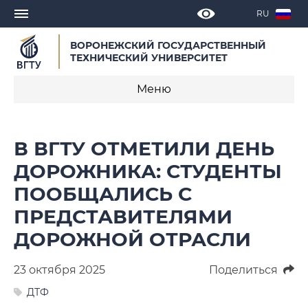
RU
ВОРОНЕЖСКИЙ ГОСУДАРСТВЕННЫЙ
ТЕХНИЧЕСКИЙ УНИВЕРСИТЕТ
Меню
Новости
В ВГТУ ОТМЕТИЛИ ДЕНЬ
Объявления
ДОРОЖНИКА: СТУДЕНТЫ
ПООБЩАЛИСЬ С
СМИ о нас
ПРЕДСТАВИТЕЛЯМИ
Выступления, доклады, интервью
ДОРОЖНОЙ ОТРАСЛИ
Календарь мероприятий
23 октября 2025
Поделиться
Корпоративные издания
ДТФ