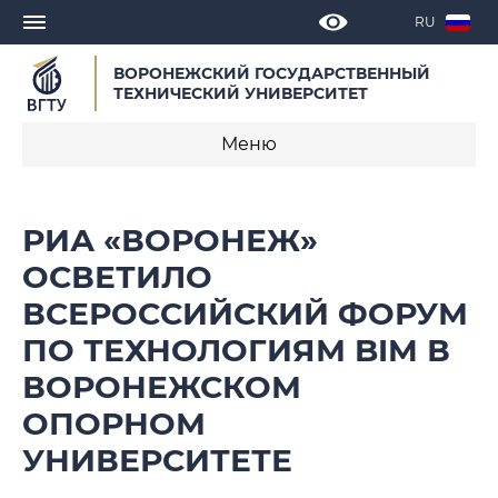
RU
ВОРОНЕЖСКИЙ ГОСУДАРСТВЕННЫЙ
ТЕХНИЧЕСКИЙ УНИВЕРСИТЕТ
Меню
Новости
РИА «ВОРОНЕЖ»
Объявления
ОСВЕТИЛО
ВСЕРОССИЙСКИЙ ФОРУМ
СМИ о нас
ПО ТЕХНОЛОГИЯМ BIM В
Выступления, доклады, интервью
ВОРОНЕЖСКОМ
Календарь мероприятий
ОПОРНОМ
УНИВЕРСИТЕТЕ
Корпоративные издания