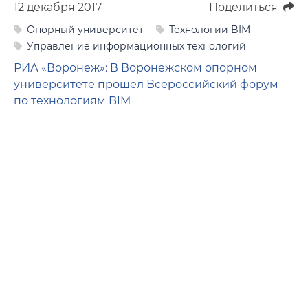
12 декабря 2017
Поделиться
Фото
Опорный университет
Технологии BIM
Видео
Управление информационных технологий
РИА «Воронеж»:
В Воронежском опорном
Анкеты и опросы
университете прошел Всероссийский форум
по технологиям BIM
Контакты для СМИ