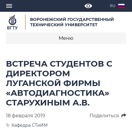
RU
ВОРОНЕЖСКИЙ ГОСУДАРСТВЕННЫЙ
ТЕХНИЧЕСКИЙ УНИВЕРСИТЕТ
Меню
Новости
ВСТРЕЧА СТУДЕНТОВ С
Объявления
ДИРЕКТОРОМ
ЛУГАНСКОЙ ФИРМЫ
СМИ о нас
«АВТОДИАГНОСТИКА»
Выступления, доклады, интервью
СТАРУХИНЫМ А.В.
Календарь мероприятий
18 февраля 2019
Поделиться
Корпоративные издания
Кафедра СТиИМ