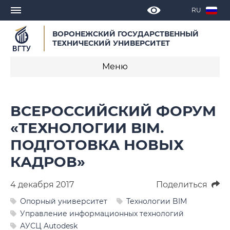
RU
ВОРОНЕЖСКИЙ ГОСУДАРСТВЕННЫЙ
ТЕХНИЧЕСКИЙ УНИВЕРСИТЕТ
Меню
Новости
ВСЕРОССИЙСКИЙ ФОРУМ
Объявления
«ТЕХНОЛОГИИ BIM.
ПОДГОТОВКА НОВЫХ
СМИ о нас
КАДРОВ»
Выступления, доклады, интервью
4 декабря 2017
Поделиться
Календарь мероприятий
Опорный университет
Технологии BIM
Корпоративные издания
Управление информационных технологий
АУСЦ Autodesk