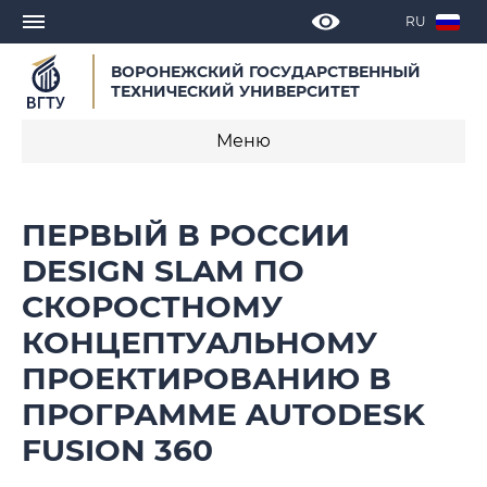
RU
ВОРОНЕЖСКИЙ ГОСУДАРСТВЕННЫЙ
ТЕХНИЧЕСКИЙ УНИВЕРСИТЕТ
Меню
Новости
ПЕРВЫЙ В РОССИИ
Объявления
DESIGN SLAM ПО
СКОРОСТНОМУ
СМИ о нас
КОНЦЕПТУАЛЬНОМУ
Выступления, доклады, интервью
ПРОЕКТИРОВАНИЮ В
Календарь мероприятий
ПРОГРАММЕ AUTODESK
FUSION 360
Корпоративные издания