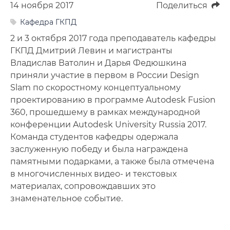
14 ноября 2017
Поделиться
Фото
Кафедра ГКПД
Видео
2 и 3 октября 2017 года преподаватель кафедры
ГКПД Дмитрий Левин и магистранты
Анкеты и опросы
Владислав Ватолин и Дарья Федюшкина
приняли участие в первом в России Design
Контакты для СМИ
Slam по скоростному концептуальному
проектированию в программе Autodesk Fusion
360, прошедшему в рамках международной
конференции Autodesk University Russia 2017.
Команда студентов кафедры одержала
заслуженную победу и была награждена
памятными подарками, а также была отмечена
в многочисленных видео- и текстовых
материалах, сопровождавших это
знаменательное событие.