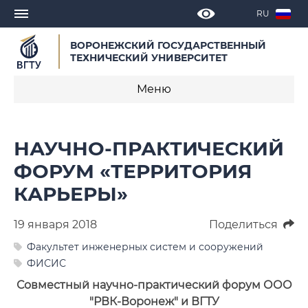
RU
ВОРОНЕЖСКИЙ ГОСУДАРСТВЕННЫЙ
ТЕХНИЧЕСКИЙ УНИВЕРСИТЕТ
Меню
Новости
НАУЧНО-ПРАКТИЧЕСКИЙ
Объявления
ФОРУМ «ТЕРРИТОРИЯ
КАРЬЕРЫ»
СМИ о нас
Выступления, доклады, интервью
19 января 2018
Поделиться
Факультет инженерных систем и сооружений
Календарь мероприятий
ФИСИС
Совместный научно-практический форум ООО
Корпоративные издания
"РВК-Воронеж" и ВГТУ