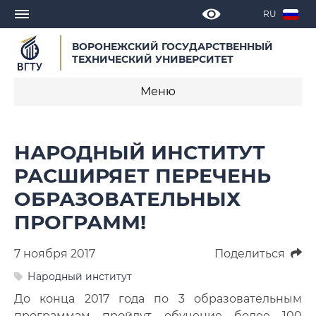
RU
ВОРОНЕЖСКИЙ ГОСУДАРСТВЕННЫЙ
ТЕХНИЧЕСКИЙ УНИВЕРСИТЕТ
Меню
Новости
НАРОДНЫЙ ИНСТИТУТ
Объявления
РАСШИРЯЕТ ПЕРЕЧЕНЬ
ОБРАЗОВАТЕЛЬНЫХ
СМИ о нас
ПРОГРАММ!
Выступления, доклады, интервью
7 ноября 2017
Поделиться
Календарь мероприятий
Народный институт
Корпоративные издания
До конца 2017 года по 3 образовательным
программам пройдут обучение более 100