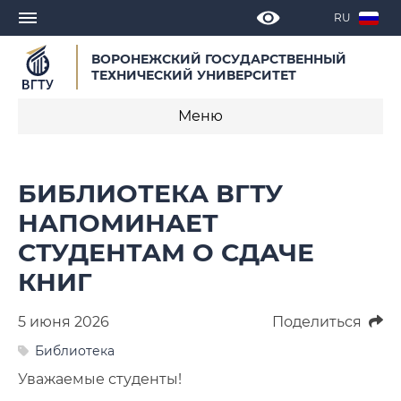
RU
ВОРОНЕЖСКИЙ ГОСУДАРСТВЕННЫЙ
ТЕХНИЧЕСКИЙ УНИВЕРСИТЕТ
Меню
Новости
БИБЛИОТЕКА ВГТУ
Объявления
НАПОМИНАЕТ
СТУДЕНТАМ О СДАЧЕ
СМИ о нас
КНИГ
Выступления, доклады, интервью
5 июня 2026
Поделиться
Календарь мероприятий
Библиотека
Корпоративные издания
Уважаемые студенты!