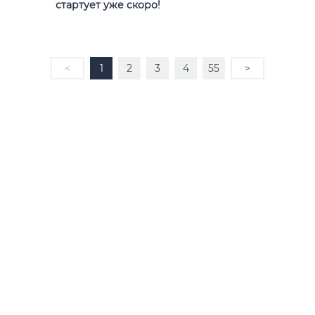
стартует уже скоро!
<
1
2
3
4
55
>