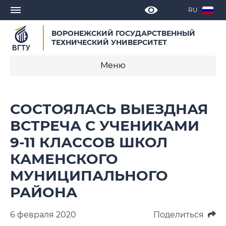
RU
ВОРОНЕЖСКИЙ ГОСУДАРСТВЕННЫЙ
ТЕХНИЧЕСКИЙ УНИВЕРСИТЕТ
Меню
Новости
СОСТОЯЛАСЬ ВЫЕЗДНАЯ
Объявления
ВСТРЕЧА С УЧЕНИКАМИ
9-11 КЛАССОВ ШКОЛ
СМИ о нас
КАМЕНСКОГО
Выступления, доклады, интервью
МУНИЦИПАЛЬНОГО
Календарь мероприятий
РАЙОНА
Корпоративные издания
6 февраля 2020
Поделиться