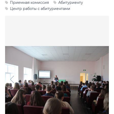
Приемная комиссия
Абитуриенту
Фото
Центр работы с абитуриентами
Видео
Анкеты и опросы
Контакты для СМИ