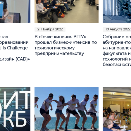
21 Ноября 2022
10 Августа 2022
стал
В «Точке кипения ВГТУ»
Собрание ро
оревнований
прошел бизнес-интенсив по
абитуриенто
lls Challenge
технологическому
на направле
предпринимательству
факультета 
изайн (CAD)»
технологий 
безопасност