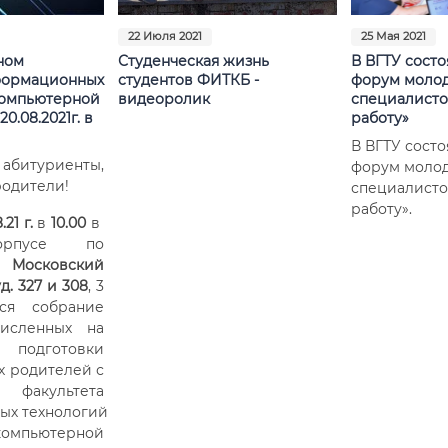
22 Июля 2021
25 Мая 2021
ном
Студенческая жизнь
В ВГТУ сост
формационных
студентов ФИТКБ -
форум молод
компьютерной
видеоролик
специалисто
0.08.2021г. в
работу»
В ВГТУ сост
битуриенты,
форум молод
родители!
специалисто
работу».
.21 г.
в
10.00
в
орпусе по
:
Московский
д. 327 и 308
, 3
тся собрание
численных на
 подготовки
их родителей с
 факультета
ых технологий
ютерной