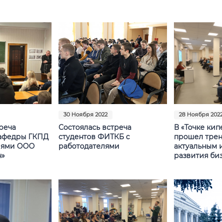
30 Ноября 2022
28 Ноября 202
реча
Состоялась встреча
В «Точке кип
афедры ГКПД
студентов ФИТКБ с
прошел трен
лями ООО
работодателями
актуальным 
н»
развития би