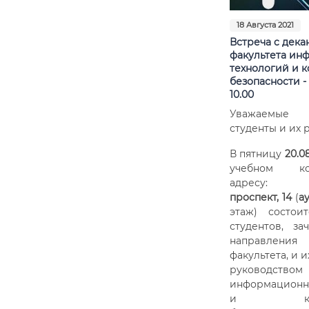
18 Августа 2021
Встреча c дека
факультета ин
технологий и 
безопасности - 2
10.00
Уважаемые а
студенты и их 
В пятницу
20.08
учебном к
адресу
проспект, 14
(
ау
этаж) состои
студентов, за
направления
факультета, и 
руководством
информационн
и компь