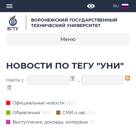
RU
ВОРОНЕЖСКИЙ ГОСУДАРСТВЕННЫЙ
ТЕХНИЧЕСКИЙ УНИВЕРСИТЕТ
Меню
Новости
НОВОСТИ ПО ТЕГУ "УНИ"
Объявления
Найти с
…
СМИ о нас
Выступления, доклады, интервью
Официальные новости
6853
Календарь мероприятий
Объявления
1836
СМИ о нас
454
Выступления, доклады, интервью
23
Корпоративные издания