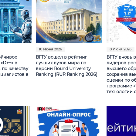
10 Июня 2026
8 Июня 2026
ойчивое
ВГТУ вошел в рейтинг
ВГТУ вновь 
 «D++» в
лучших вузов мира по
лидеров рос
 по качеству
версии Round University
высшего обр
ециалистов в
Ranking (RUR Ranking 2026)
сохранив вы
оценки по о
программе «
технологии 