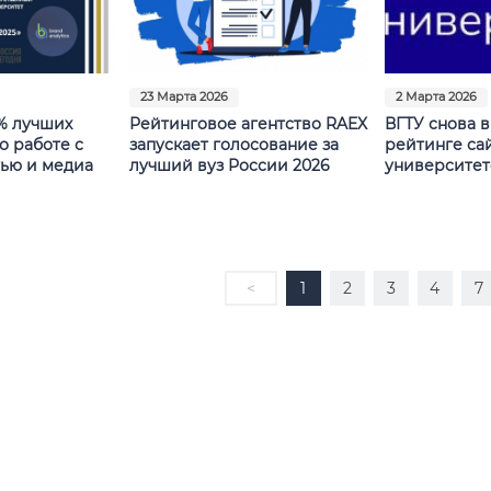
23 Марта 2026
2 Марта 2026
% лучших
Рейтинговое агентство RAEX
ВГТУ снова в
о работе с
запускает голосование за
рейтинге са
ью и медиа
лучший вуз России 2026
университет
<
1
2
3
4
7