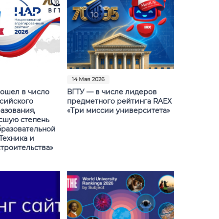
14 Мая 2026
вошел в число
ВГТУ — в числе лидеров
сийского
предметного рейтинга RAEX
азования,
«Три миссии университета»
сшую степень
бразовательной
Техника и
строительства»