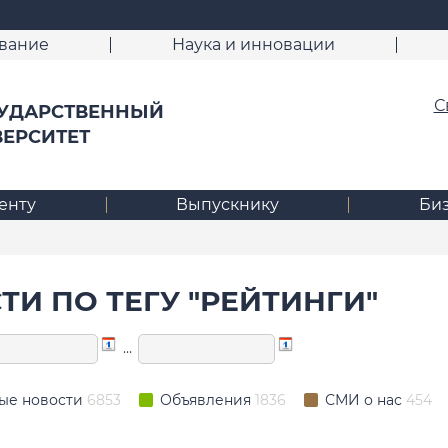
вание
Наука и инновации
С
УДАРСТВЕННЫЙ
ВЕРСИТЕТ
енту
Выпускнику
Би
ТИ ПО ТЕГУ "РЕЙТИНГИ"
…
ые новости
6853
Объявления
1836
СМИ о нас
454