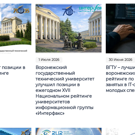
1 Июля 2026
30 Июня 2026
т позиции в
Воронежский
ВГТУ – лучш
инге
государственный
воронежских
технический университет
рейтинге по
улучшил позиции в
занятых в IT
ежегодном XVII
молодых спе
Национальном рейтинге
университетов
информационной группы
«Интерфакс»