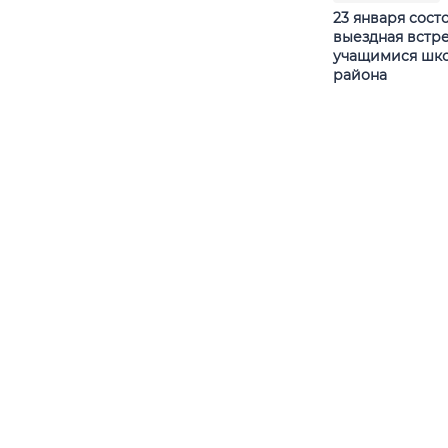
23 января сост
выездная встре
учащимися шко
района