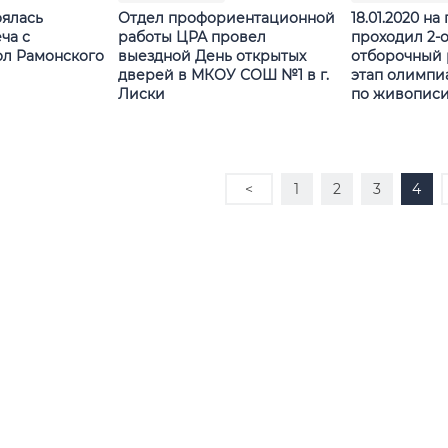
оялась
Отдел профориентационной
18.01.2020 н
ча с
работы ЦРА провел
проходил 2-
л Рамонского
выездной День открытых
отборочный
дверей в МКОУ СОШ №1 в г.
этап олимп
Лиски
по живопис
<
1
2
3
4