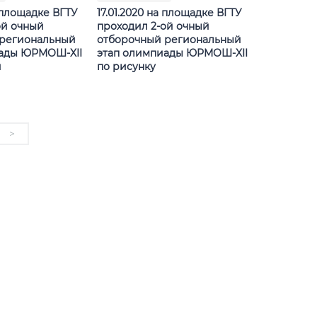
а площадке ВГТУ
17.01.2020 на площадке ВГТУ
ой очный
проходил 2-ой очный
 региональный
отборочный региональный
иады ЮРМОШ-XII
этап олимпиады ЮРМОШ-XII
и
по рисунку
>