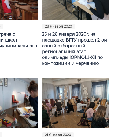
0
28 Января 2020
треча с
25 и 26 января 2020г. на
ми школ
площадке ВГТУ прошел 2-ой
муниципального
очный отборочный
региональный этап
олимпиады ЮРМОШ-XII по
композиции и черчению
21 Января 2020