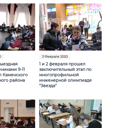
0
3 Февраля 2020
выездная
1 и 2 февраля прошел
ениками 9-11
заключительный этап по
л Каменского
многопрофильной
ого района
инженерной олимпиаде
"Звезда"