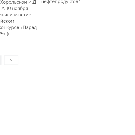
нефтепродуктов"
Хорольской И.Д
А. 10 ноября
иняли участие
ийском
конкурсе «Парад
5» (г.
>