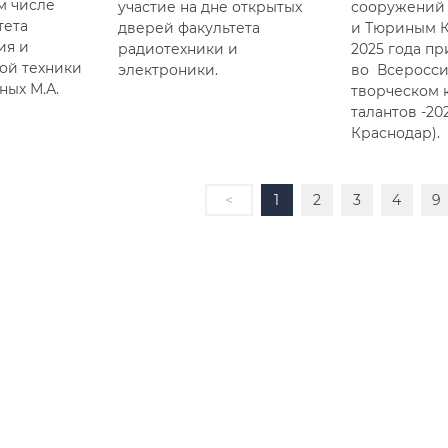
ом числе
участие на дне открытых
сооружений 
тета
дверей факультета
и Тюриным К.
ия и
радиотехники и
2025 года пр
ой техники
электроники.
во Всеросс
тных М.А.
творческом 
талантов -202
Краснодар).
<
1
2
3
4
9