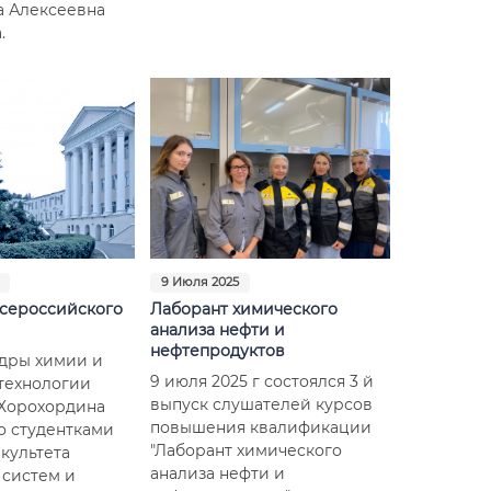
а Алексеевна
.
9 Июля 2025
всероссийского
Лаборант химического
анализа нефти и
нефтепродуктов
дры химии и
9 июля 2025 г состоялся 3 й
технологии
выпуск слушателей курсов
Хорохордина
повышения квалификации
со студентками
"Лаборант химического
факультета
анализа нефти и
систем и