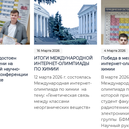
16 Марта 2026
4 Марта 2026
достоен
ИТОГИ МЕЖДУНАРОДНОЙ
Победа в м
ени на
ИНТЕРНЕТ-ОЛИМПИАДЫ
интернет-ол
 научно-
ПО ХИМИИ
химии
конференции
12 марта 2026 г. состоялась
В марте 2026
ке
Международная интернет-
Международн
олимпиада по химии на
олимпиада п
тему: «Генетическая связь
которой при
между классами
студент факу
неорганических веществ»
радиотехник
электроник
группы БФМ-
Научный рук