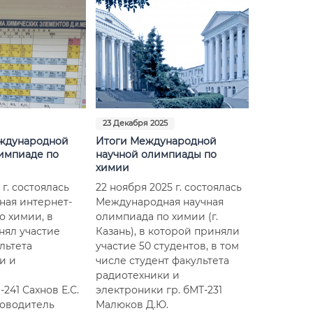
23 Декабря 2025
еждународной
Итоги Международной
импиаде по
научной олимпиады по
химии
 г. состоялась
22 ноября 2025 г. состоялась
ая интернет-
Международная научная
о химии, в
олимпиада по химии (г.
нял участие
Казань), в которой приняли
льтета
участие 50 студентов, в том
и и
числе студент факультета
и
радиотехники и
241 Сахнов Е.С.
электроники гр. бМТ-231
оводитель
Малюков Д.Ю.