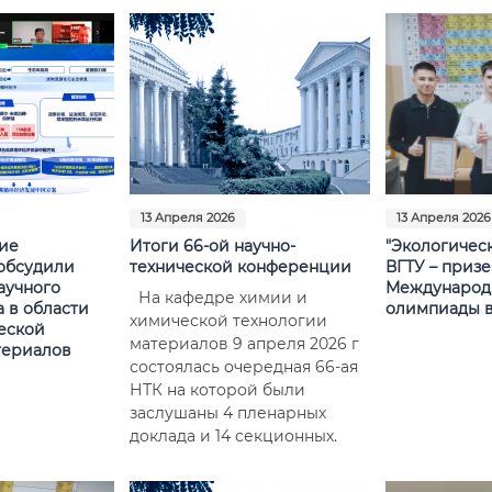
13 Апреля 2026
13 Апреля 2026
ие
Итоги 66-ой научно-
"Экологичес
обсудили
технической конференции
ВГТУ – приз
аучного
Международ
На кафедре химии и
 в области
олимпиады в
химической технологии
еской
материалов 9 апреля 2026 г
териалов
состоялась очередная 66-ая
НТК на которой были
заслушаны 4 пленарных
доклада и 14 секционных.