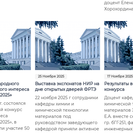
доцент Елен
Хорохордина
25 Ноября 2025
17 Ноября 2025
ародного
Выставка экспонатов НИР на
Результаты 
ого интереса
дне открытых дверей ФРТЭ
конкурса
 2025»
22 ноября 2025 г сотрудники
Доцент кафе
г. состоялся
кафедры химии и
химической 
й конкурс
химической технологии
материалов 
реса
материалов под
Е.А. вместе 
2025», в
руководством заведующего
гр. бГГ-251, 
и участие 50
кафедрой приняли активное
инженерных 