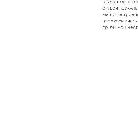
студентов, в т
студент факуль
машиностроен
аэрокосмическ
гр. бНГ-251 Чес