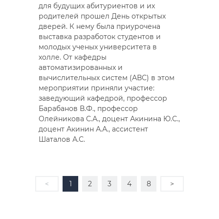
для будущих абитуриентов и их
родителей прошел День открытых
дверей. К нему была приурочена
выставка разработок студентов и
молодых ученых университета в
холле. От кафедры
автоматизированных и
вычислительных систем (АВС) в этом
мероприятии приняли участие:
заведующий кафедрой, профессор
Барабанов В.Ф., профессор
Олейникова С.А., доцент Акинина Ю.С.,
доцент Акинин А.А., ассистент
Шаталов А.С.
<
1
2
3
4
8
>