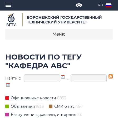
RU
ВОРОНЕЖСКИЙ ГОСУДАРСТВЕННЫЙ
ТЕХНИЧЕСКИЙ УНИВЕРСИТЕТ
Меню
Новости
НОВОСТИ ПО ТЕГУ
Объявления
"КАФЕДРА АВС"
СМИ о нас
Найти с
…
Выступления, доклады, интервью
Календарь мероприятий
Официальные новости
6853
Объявления
1836
СМИ о нас
454
Корпоративные издания
Выступления, доклады, интервью
23