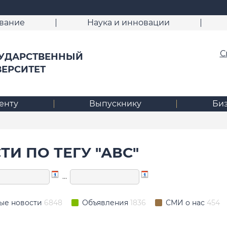
вание
Наука и инновации
С
УДАРСТВЕННЫЙ
ВЕРСИТЕТ
енту
Выпускнику
Би
И ПО ТЕГУ "АВС"
…
ые новости
6848
Объявления
1836
СМИ о нас
454