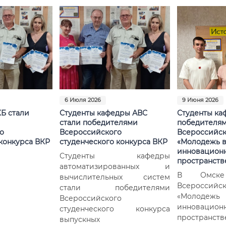
6 Июля 2026
9 Июня 2026
Б стали
Студенты кафедры АВС
Студенты ка
стали победителями
победителя
о
Всероссийского
Всероссийск
конкурса ВКР
студенческого конкурса ВКР
«Молодежь 
инновацион
Студенты кафедры
пространств
автоматизированных и
В Омске
вычислительных систем
Всероссий
стали победителями
«Мол
Всероссийского
инновацион
студенческого конкурса
пространс
выпускных