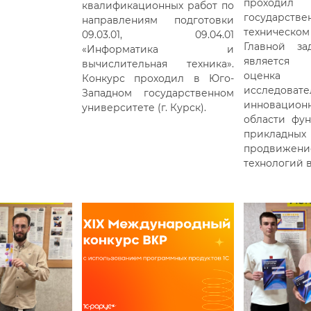
проходи
квалификационных работ по
государстве
направлениям подготовки
техническом
09.03.01, 09.04.01
Главной за
«Информатика и
является
вычислительная техника».
оценка п
Конкурс проходил в Юго-
исследов
Западном государственном
инновацион
университете (г. Курск).
области фун
приклад
продвижени
технологий 