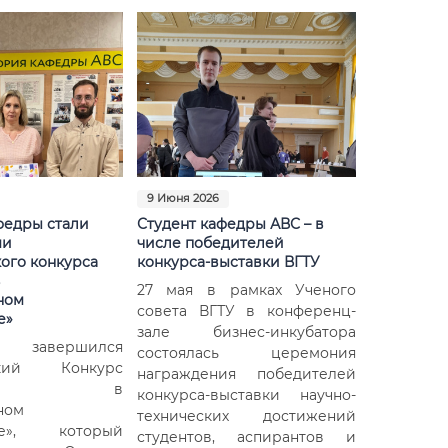
9 Июня 2026
федры стали
Студент кафедры АВС – в
ми
числе победителей
ого конкурса
конкурса-выставки ВГТУ
в
27 мая в рамках Ученого
ном
совета ВГТУ в конференц-
е»
зале бизнес-инкубатора
 завершился
состоялась церемония
ский Конкурс
награждения победителей
одежь в
конкурса-выставки научно-
ном
технических достижений
тве», который
студентов, аспирантов и