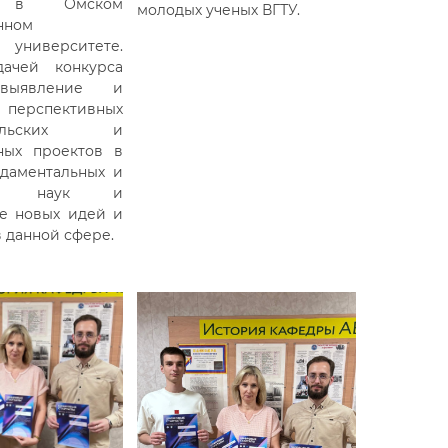
л в Омском
молодых ученых ВГТУ.
нном
 университете.
дачей конкурса
 выявление и
ерспективных
ательских и
ных проектов в
даментальных и
ных наук и
е новых идей и
в данной сфере.