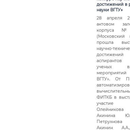
достижений в 
науки ВГТУ»
28 апреля 2
актовом зал
корпуса 
(Московский п
прошла выста
научно-техниче
достижений 
аспирантов
ученых 
мероприятий
ВГТУ». От П
автоматизи
вычислитель
ФИТКБ в выст
участие 
Олейникова С
Акинина Ю.
Петрухнова 
Акинин А.А.