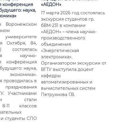
я конференция
«АЕДОН»
удущего: наука,
17 марта 2026 год состоялась
номика»
экскурсия студентов гр.
в Воронежском
бВМ-231 в компании
нном
«АЕДОН» – члена научно-
м университете
производственного
ия Октября, 84,
объединения
) состоялась
«Энергетическая
ьная научно-
электроника».
ая конференция
Организатором экскурсии от
будущего: наука,
ВГТУ выступила доцент
 экономика».
кафедры
 проводилась в
автоматизированных и
разднования
вычислительных систем
У. Участниками
Петрухнова Г.В.
нции стали
8-11 классов
вательных
и студенты СПО