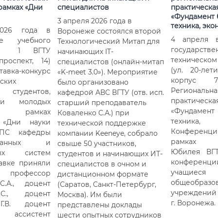
рамках «Дни
специалистов
практическа
«Фундамент б
3 апреля 2026 года в
техника, эко
026 года в
Воронеже состоялся второй
4 апреля 
е учебного
Технологический Митап для
государстве
№ 1 ВГТУ
начинающих IT-
техническо
роспект, 14)
специалистов (онлайн-митап
(ул. 20-лет
вка-конкурс
«K-meet 3.0»). Мероприятие
корпус 7
ских
было организовано
Регионал
студентов,
кафедрой АВС ВГТУ (отв. исп.
практическ
 и молодых
старший преподаватель
«Фундамент 
в рамках
Коваленко С.А.) при
техника,
 «Дни науки
технической поддержке
Конференция
ПС кафедры
компании Keeneye, собрало
рамках п
рованных и
свыше 50 участников,
Юбилея ВГТ
ных систем
студентов и начинающих ИТ-
конфере
авке приняли
специалистов в очном и
учащиеся 
профессор
дистанционном формате
общеобразо
.А., доцент
(Саратов, Санкт-Петербург,
учреждений 
С., доцент
Москва). Им были
г. Воронежа.
Г.В. доцент
представлены доклады
, ассистент
шести опытных сотрудников