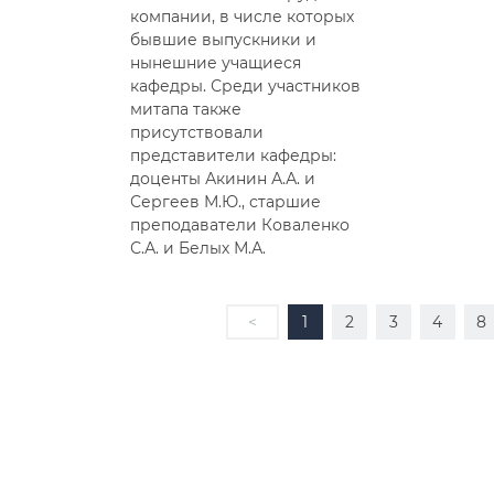
компании, в числе которых
бывшие выпускники и
нынешние учащиеся
кафедры. Среди участников
митапа также
присутствовали
представители кафедры:
доценты Акинин А.А. и
Сергеев М.Ю., старшие
преподаватели Коваленко
С.А. и Белых М.А.
<
1
2
3
4
8