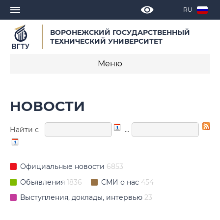
RU
ВОРОНЕЖСКИЙ ГОСУДАРСТВЕННЫЙ
ТЕХНИЧЕСКИЙ УНИВЕРСИТЕТ
Меню
Новости
НОВОСТИ
Объявления
Найти с
…
СМИ о нас
Выступления, доклады, интервью
Официальные новости
6853
Календарь мероприятий
Объявления
1836
СМИ о нас
454
Выступления, доклады, интервью
23
Корпоративные издания