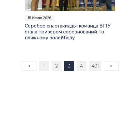
15 Июля 2026
Серебро спартакиады: команда ВГТУ
стала призером соревнований по
пляжному волейболу
<
1
2
3
4
401
>