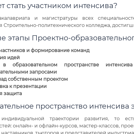
т стать участником интенсива?
акалавриата и магистратуры всех специальнос
 Строительно-политехнического колледжа, достигшие
е этапы Проектно-образовательног
частников и формирование команд
ия идей
 в образовательном пространстве интенсив
ательными запросами
над собственным проектом
вка к презентации
я защита
тельное пространство интенсива э
индивидуальной траектории развития, то ест
стей: онлайн- и офлайн-курсов, мастер-классов, про
наставников, тьюторов и представителей индустриа