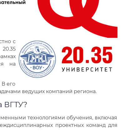
стно с
20.35
амках
ся на
 В его
задачами ведущих компаний региона.
а ВГТУ?
еменными технологиями обучения, включая
еждисциплинарных проектных команд для