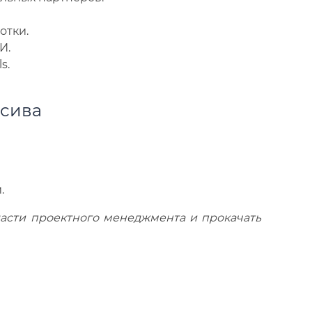
отки.
И.
s.
нсива
.
асти проектного менеджмента и прокачать