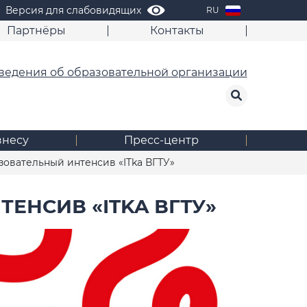
Версия для слабовидящих
RU
Партнёры
Контакты
ведения об образовательной организации
знесу
Пресс-центр
овательный интенсив «ITka ВГТУ»
ЕНСИВ «ITKA ВГТУ»