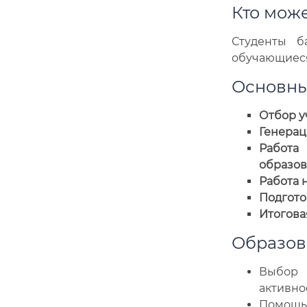
Кто може
Студенты б
обучающиеся
Основны
Отбор у
Генерац
Работа
образов
Работа 
Подгото
Итогова
Образова
Выбор 
активно
Помощь 