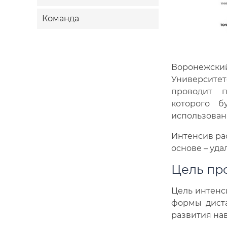
Команда
Воронежский
Университе
проводит п
которого б
использован
Интенсив рас
основе – уд
Цель пр
Цель интенс
формы дист
развития на