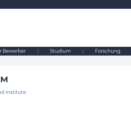
ür Bewerber
Studium
Forschung
UM
d Institute