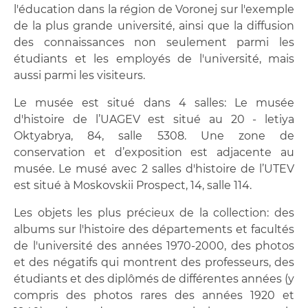
Bourses d'études et soutien financier
l'éducation dans la région de Voronej sur l'exemple
de la plus grande université, ainsi que la diffusion
Services de santé
des connaissances non seulement parmi les
étudiants et les employés de l'université, mais
Foyers universitaires
aussi parmi les visiteurs.
Centre de santé et sport avec piscine
Le musée est situé dans 4 salles: Le musée
d'histoire de l’UAGEV est situé au 20 - letiya
Restaurants et Cafétérias
Oktyabrya, 84, salle 5308. Une zone de
conservation et d’exposition est adjacente au
Museé de l'histoire de l'ingénierie
musée. Le musé avec 2 salles d'histoire de l’UTEV
est situé à Moskovskii Prospect, 14, salle 114.
Contacts
Les objets les plus précieux de la collection: des
albums sur l'histoire des départements et facultés
de l'université des années 1970-2000, des photos
et des négatifs qui montrent des professeurs, des
étudiants et des diplômés de différentes années (y
compris des photos rares des années 1920 et