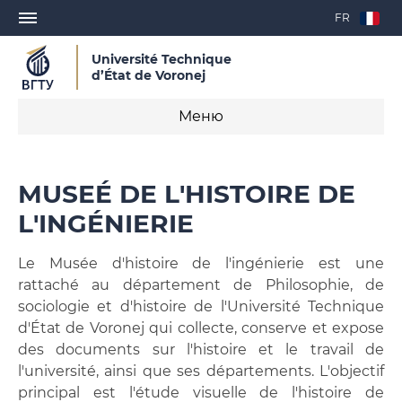
FR
Université Technique
d’État de Voronej
Меню
Formation
MUSEÉ DE L'HISTOIRE DE
Inscription
L'INGÉNIERIE
Lettre d'invitation pour l’obtention du visa
Le Musée d'histoire de l'ingénierie est une
rattaché au département de Philosophie, de
Contrat d'étude
sociologie et d'histoire de l'Université Technique
d'État de Voronej qui collecte, conserve et expose
Formation professionnelle continue
des documents sur l'histoire et le travail de
l'université, ainsi que ses départements. L'objectif
Ressources d'apprentissage en ligne
principal est l'étude visuelle de l'histoire de