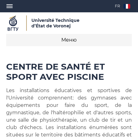
FR
Université Technique
d’État de Voronej
Меню
Formation
CENTRE DE SANTÉ ET
Inscription
SPORT AVEC PISCINE
Lettre d'invitation pour l’obtention du visa
Les installations éducatives et sportives de
l'Université comprennent: des gymnases avec
Contrat d'étude
équipements pour faire du sport, de la
gymnastique, de l'haltérophilie et d'autres sports,
Formation professionnelle continue
une salle de physiothérapie, un club de tir et un
club d'échecs. Les installations énumérées sont
Ressources d'apprentissage en ligne
situées sur le territoire des bâtiments éducatifs et