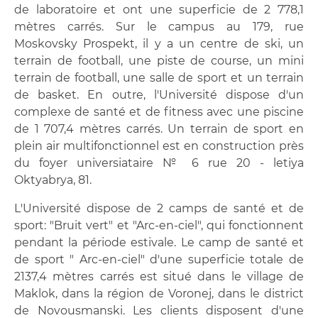
Bourses d'études et soutien financier
de laboratoire et ont une superficie de 2 778,1
mètres carrés. Sur le campus au 179, rue
Services de santé
Moskovsky Prospekt, il y a un centre de ski, un
terrain de football, une piste de course, un mini
Foyers universitaires
terrain de football, une salle de sport et un terrain
de basket. En outre, l'Université dispose d'un
Centre de santé et sport avec piscine
complexe de santé et de fitness avec une piscine
de 1 707,4 mètres carrés. Un terrain de sport en
Restaurants et Cafétérias
plein air multifonctionnel est en construction près
du foyer universiataire № 6 rue 20 - letiya
Museé de l'histoire de l'ingénierie
Oktyabrya, 81.
Contacts
L'Université dispose de 2 camps de santé et de
sport: "Bruit vert" et "Arc-en-ciel", qui fonctionnent
pendant la période estivale. Le camp de santé et
de sport " Arc-en-ciel" d'une superficie totale de
2137,4 mètres carrés est situé dans le village de
Maklok, dans la région de Voronej, dans le district
de Novousmanski. Les clients disposent d'une