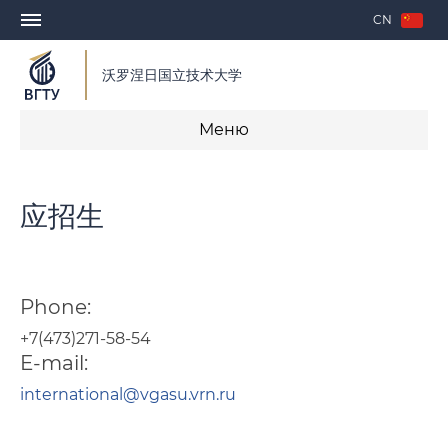
CN
沃罗涅日国立技术大学
Меню
教学
应招生
录取
签证邀请
Phone:
签订教学合同
+7(473)271-58-54
E-mail:
联系方式
international@vgasu.vrn.ru