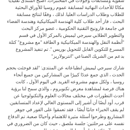
شفوية ومسابقات وجولات في المختبرات. أصبح المنتدى تقليديًا
مكانًا للأحداث النهائية لمسابقة عموم روسيا للأوراق البحثية
للطلاب وطلاب الدراسات العليا. لذلك ، وفقًا لنتائج مسابقة
البحث ، فاز أحد طلاب كلية الهندسة الميكانيكية وهندسة الفضاء
في جامعة فارونيج التقنية الحكومية ، عضو مركز البحث
والتطوير الطلابي سيرجي ليميش بالمركز الأول في قسم
"أنظمة النقل والهندسة الميكانيكية و الطاقة "مع مشروع" كتلة
المسرع للتكوين القابل للتحويل بوريس ". تم تنفيذ المشروع
بدعم من الشريك الصناعي "انتربولاريز"
شارك سيرجي ليميش انطباعاته عن المنتدى: "لقد فوجئت بحجم
الحدث ، الذي جمع عددًا كبيرًا من المشاركين من جميع أنحاء
روسيا ، ولكل منهم مشروعه الفريد. في اليوم الأول ، كانت
هناك فرصة لمشاهدة معرض تكنوبروم ، والذي سمح لنا برؤية
أحدث التطورات في مختلف مجالات العلوم والتكنولوجيا عن
قرب. أود أيضًا أن أشير إلى المستوى العالي لإعداد المتسابقين.
لم يقف الخبراء جانبًا أيضًا ، فقد تعمقوا على الفور في جوهر
المشاريع وطرحوا أسئلة مثيرة للاهتمام وأحيانًا صعبة. تم الدفاع
نفسه على مرحلتين: جلسة ملصق ، حيث كان من الضروري في