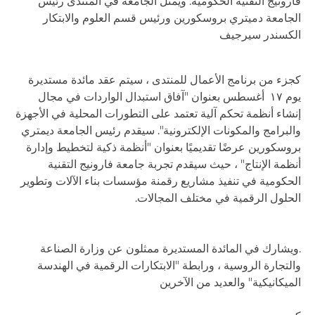
فارونيج التقنية الحكومية. ويمثل الجامعة في المنتدى رئيس
الجامعة دميتري بروسكورين ورئيس قسم العلوم والابتكار
الكسندر سيرجيف
كجزء من برنامج الأعمال للمنتدى ، سيتم عقد مائدة مستديرة
يوم ١٧ أغسطس بعنوان "آفاق استبدال الواردات في مجال
إنشاء أنظمة تحكم آلية تعتمد على التطورات المحلية في الأجهزة
والبرامج والمكونات الإلكترونية". سيقدم رئيس الجامعة ديمتري
بروسكورين عرضًا تقديميًا بعنوان "أنظمة ذكية لتخطيط وإدارة
أنظمة الإنتاج" ، حيث سيقدم تجربة جامعة فارونيج التقنية
الحكومية في تنفيذ مشاريع رقمنة مؤسسات بناء الآلات وتطوير
الحلول الرقمية في مختلف المجالات.
.ويشارك في المائدة المستديرة ممثلون عن وزارة الصناعة
والتجارة الروسية ، ورابطة "الابتكارات الرقمية في الهندسة
الميكانيكية" والعديد من الآخرين