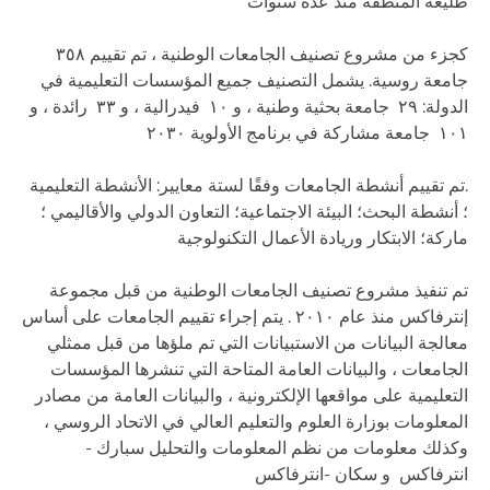
طليعة المنطقة منذ عدة سنوات
كجزء من مشروع تصنيف الجامعات الوطنية ، تم تقييم ٣٥٨
جامعة روسية. يشمل التصنيف جميع المؤسسات التعليمية في
الدولة: ٢٩ جامعة بحثية وطنية ، و ١٠ فيدرالية ، و ٣٣ رائدة ، و
١٠١ جامعة مشاركة في برنامج الأولوية ٢٠٣٠
.تم تقييم أنشطة الجامعات وفقًا لستة معايير: الأنشطة التعليمية
؛ أنشطة البحث؛ البيئة الاجتماعية؛ التعاون الدولي والأقاليمي ؛
ماركة؛ الابتكار وريادة الأعمال التكنولوجية
تم تنفيذ مشروع تصنيف الجامعات الوطنية من قبل مجموعة
إنترفاكس منذ عام ٢٠١٠ . يتم إجراء تقييم الجامعات على أساس
معالجة البيانات من الاستبيانات التي تم ملؤها من قبل ممثلي
الجامعات ، والبيانات العامة المتاحة التي تنشرها المؤسسات
التعليمية على مواقعها الإلكترونية ، والبيانات العامة من مصادر
المعلومات بوزارة العلوم والتعليم العالي في الاتحاد الروسي ،
وكذلك معلومات من نظم المعلومات والتحليل سبارك -
انترفاكس و سكان -انترفاكس