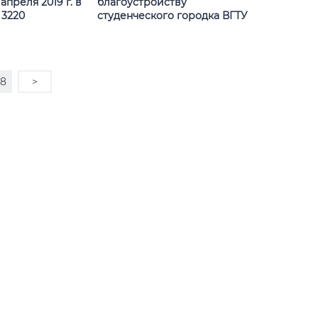
апреля 2019 г. в
благоустройству
. 3220
студенческого городка ВГТУ
28
>