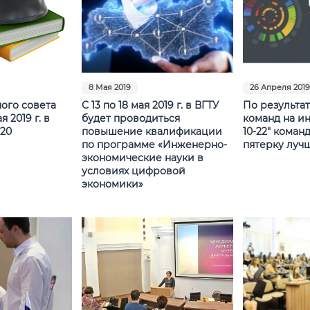
8 Мая 2019
26 Апреля 201
ого совета
С 13 по 18 мая 2019 г. в ВГТУ
По результа
 2019 г. в
будет проводиться
команд на и
220
повышение квалификации
10-22" коман
по программе «Инженерно-
пятерку луч
экономические науки в
условиях цифровой
экономики»