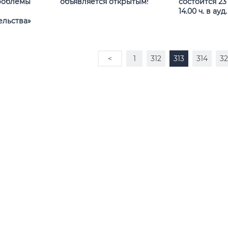
роблемы
объявляется открытым!
состоится 23 
14.00 ч. в ауд
льства»
<
1
312
313
314
3