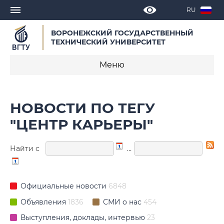
RU
ВОРОНЕЖСКИЙ ГОСУДАРСТВЕННЫЙ
ТЕХНИЧЕСКИЙ УНИВЕРСИТЕТ
Меню
Новости
НОВОСТИ ПО ТЕГУ
Объявления
"ЦЕНТР КАРЬЕРЫ"
СМИ о нас
Найти с
…
Выступления, доклады, интервью
Календарь мероприятий
Официальные новости
6848
Объявления
1836
СМИ о нас
454
Корпоративные издания
Выступления, доклады, интервью
23