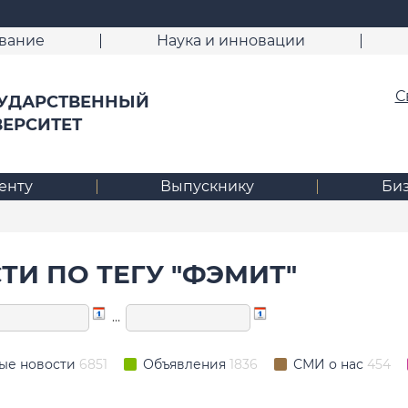
вание
Наука и инновации
С
УДАРСТВЕННЫЙ
ВЕРСИТЕТ
енту
Выпускнику
Би
ТИ ПО ТЕГУ "ФЭМИТ"
…
ые новости
6851
Объявления
1836
СМИ о нас
454