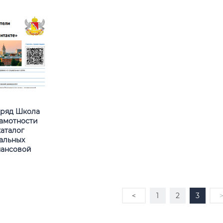
дряд Школа
амотности
каталог
альных
нансовой
<
1
2
3