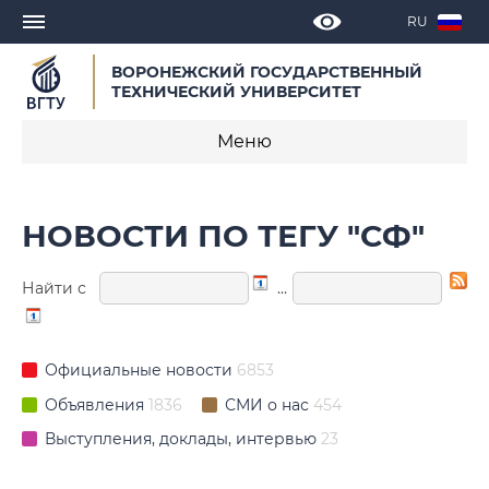
RU
ВОРОНЕЖСКИЙ ГОСУДАРСТВЕННЫЙ
ТЕХНИЧЕСКИЙ УНИВЕРСИТЕТ
Меню
Новости
НОВОСТИ ПО ТЕГУ "СФ"
Объявления
Найти с
…
СМИ о нас
Выступления, доклады, интервью
Официальные новости
6853
Календарь мероприятий
Объявления
1836
СМИ о нас
454
Выступления, доклады, интервью
23
Корпоративные издания