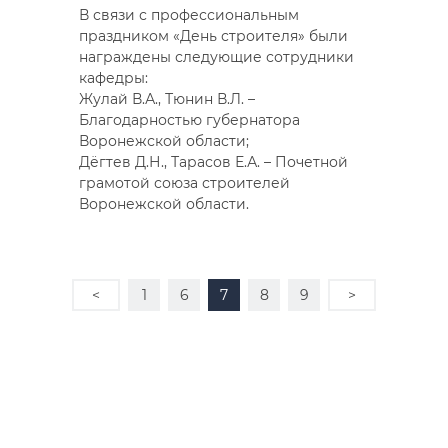
В связи с профессиональным
праздником «День строителя» были
награждены следующие сотрудники
кафедры:
Жулай В.А., Тюнин В.Л. –
Благодарностью губернатора
Воронежской области;
Дёгтев Д.Н., Тарасов Е.А. – Почетной
грамотой союза строителей
Воронежской области.
<
1
6
7
8
9
>