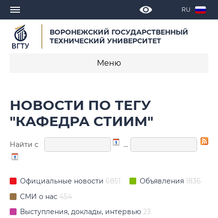
RU
ВОРОНЕЖСКИЙ ГОСУДАРСТВЕННЫЙ
ТЕХНИЧЕСКИЙ УНИВЕРСИТЕТ
Меню
Новости
НОВОСТИ ПО ТЕГУ
Объявления
"КАФЕДРА СТИИМ"
СМИ о нас
Найти с
…
Выступления, доклады, интервью
Календарь мероприятий
Официальные новости
6851
Объявления
1836
СМИ о нас
454
Корпоративные издания
Выступления, доклады, интервью
23