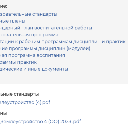
ие:
зовательные стандарты
ные планы
ндарный план воспитательной работы
зовательная программа
тации к рабочим программам дисциплин и практик
чие программы дисциплин (модулей)
чая программа воспитания
раммы практик
дические и иные документы
ьные стандарты
емлеустройство (4).pdf
аны
9_Землеустройство 4 (ОО) 2023 .pdf