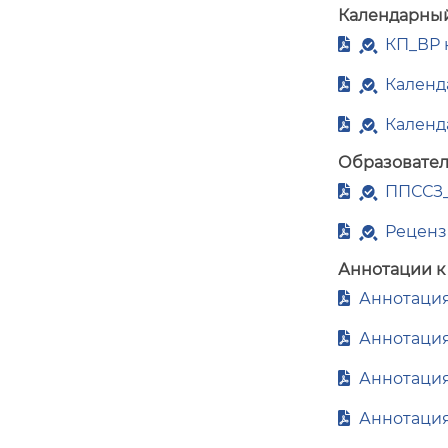
Календарный
КП_ВР н
Календ
Календ
Образовател
ППССЗ_
Рецензи
Аннотации к
Аннотация 
Аннотация
Аннотация
Аннотация