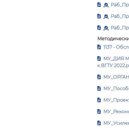
Раб_Пр
Раб_Пр
Раб_Пр
Методически
1137 - Обс
МУ_ДИЯ Ме
к ВГТУ 2022.p
МУ_ОРГА
МУ_Пособи
МУ_Проект
МУ_Реконс
МУ_Усилени