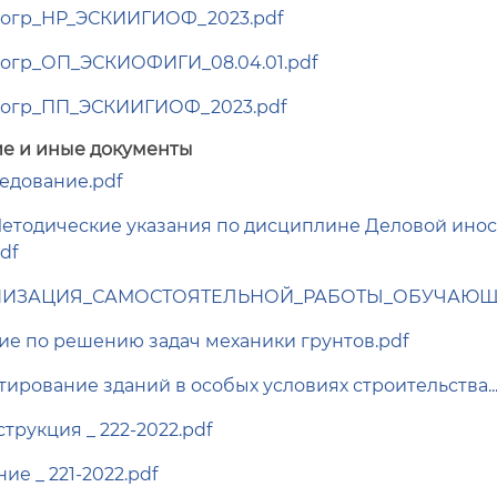
огр_НР_ЭСКИИГИОФ_2023.pdf
огр_ОП_ЭСКИОФИГИ_08.04.01.pdf
огр_ПП_ЭСКИИГИОФ_2023.pdf
е и иные документы
ледование.pdf
тодические указания по дисциплине Деловой ино
df
НИЗАЦИЯ_САМОСТОЯТЕЛЬНОЙ_РАБОТЫ_ОБУЧАЮЩИ
е по решению задач механики грунтов.pdf
ирование зданий в особых условиях строительства..
трукция _ 222-2022.pdf
е _ 221-2022.pdf