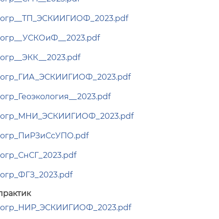
огр__ТП_ЭСКИИГИОФ_2023.pdf
огр__УСКОиФ__2023.pdf
огр__ЭКК__2023.pdf
огр_ГИА_ЭСКИИГИОФ_2023.pdf
огр_Геоэкология__2023.pdf
рогр_МНИ_ЭСКИИГИОФ_2023.pdf
огр_ПиРЗиСсУПО.pdf
огр_СнСГ_2023.pdf
огр_ФГЗ_2023.pdf
практик
огр_НИР_ЭСКИИГИОФ_2023.pdf