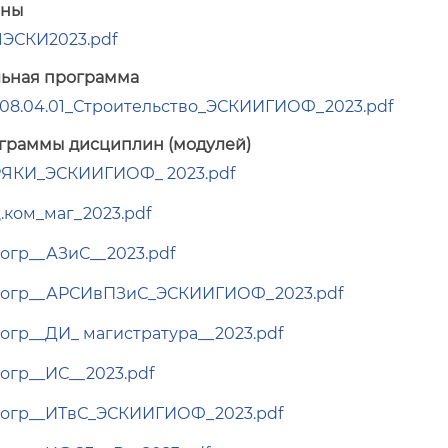
аны
01ЭСКИ2023.pdf
ьная программа
8.04.01_Строительство_ЭСКИИГИОФ_2023.pdf
граммы дисциплин (модулей)
ЯКИ_ЭСКИИГИОФ_ 2023.pdf
.ком_маг_2023.pdf
огр__АЗиС__2023.pdf
огр__АРСИвПЗиС_ЭСКИИГИОФ_2023.pdf
огр__ДИ_ магистратура__2023.pdf
огр__ИС__2023.pdf
огр__ИТвС_ЭСКИИГИОФ_2023.pdf