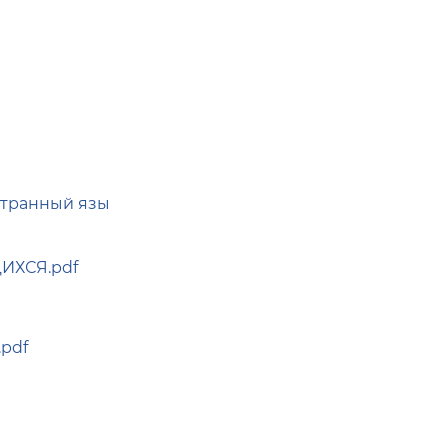
странный язы
ХСЯ.pdf
.pdf