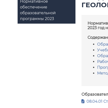
Нормативное
ГЕОЛО
обеспечение
образовательной
программы 2023
Норматив
2023 год 
Содержан
Обра
Учеб
Обра
Рабо
Прог
Мето
Образовател
08.04.01 С