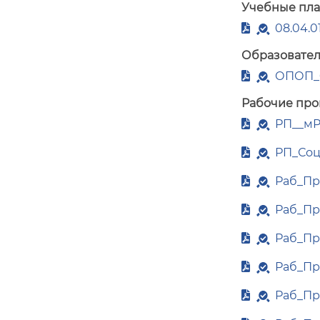
Учебные пл
08.04.
Образовател
ОПОП_0
Рабочие про
РП__мР
РП_Соц
Раб_Пр
Раб_Пр
Раб_Пр
Раб_Пр
Раб_Пр