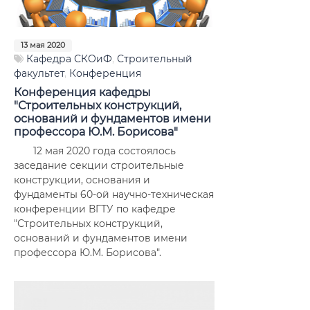
Ученый совет факультета
Наши выпускники
13 мая 2020
Кафедра СКОиФ
,
Строительный
Трудоустройство
факультет
,
Конференция
Конференция кафедры
Сотрудники
"Строительных конструкций,
оснований и фундаментов имени
профессора Ю.М. Борисова"
Олимпиада по направлению
«Строительство», профиль ПГС
12 мая 2020 года состоялось
заседание секции строительные
конструкции, основания и
фундаменты 60-ой научно-техническая
конференции ВГТУ по кафедре
"Строительных конструкций,
оснований и фундаментов имени
профессора Ю.М. Борисова".