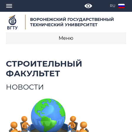
RU
ВОРОНЕЖСКИЙ ГОСУДАРСТВЕННЫЙ
ТЕХНИЧЕСКИЙ УНИВЕРСИТЕТ
Меню
О факультете
СТРОИТЕЛЬНЫЙ
Новости
ФАКУЛЬТЕТ
Объявления
НОВОСТИ
Мероприятия
Кафедры факультета
Образовательные программы