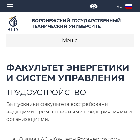
RU
ВОРОНЕЖСКИЙ ГОСУДАРСТВЕННЫЙ
ТЕХНИЧЕСКИЙ УНИВЕРСИТЕТ
Меню
О факультете
ФАКУЛЬТЕТ ЭНЕРГЕТИКИ
Новости
И СИСТЕМ УПРАВЛЕНИЯ
Объявления
ТРУДОУСТРОЙСТВО
Мероприятия
Выпускники факультета востребованы
ведущими промышленными предприятиями и
Кафедры факультета
организациями.
Образовательные программы
Филиал АО «Концерн Росэнергоатом»