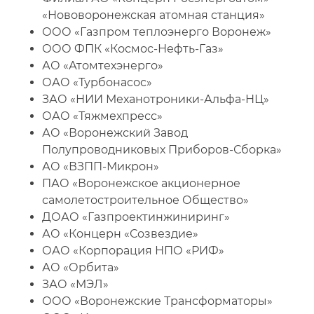
Заочное обучение
«Нововоронежская атомная станция»
ООО «Газпром теплоэнерго Воронеж»
Ученый совет факультета
ООО ФПК «Космос-Нефть-Газ»
АО «Атомтехэнерго»
Наши выпускники
ОАО «Турбонасос»
ЗАО «НИИ Механотроники-Альфа-НЦ»
Трудоустройство
ОАО «Тяжмехпресс»
АО «Воронежский Завод
Лаборатории и центры
Полупроводниковых Приборов-Сборка»
Документы
АО «ВЗПП-Микрон»
ПАО «Воронежское акционерное
Фотогалерея
самолетостроительное Общество»
ДОАО «Газпроектинжиниринг»
Сотрудники
АО «Концерн «Созвездие»
ОАО «Корпорация НПО «РИФ»
АО «Орбита»
ЗАО «МЭЛ»
ООО «Воронежские Трансформаторы»