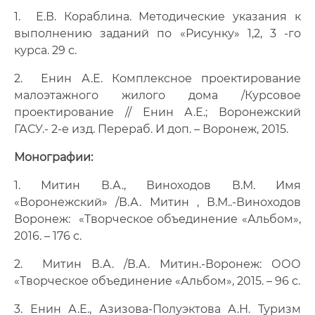
Расписание консультаций
1. Е.В. Кораблина. Методические указания к
выполнению заданий по «Рисунку» 1,2, 3 -го
Документы
курса. 29 с.
Преподаватели
2. Енин А.Е. Комплексное проектирование
малоэтажного жилого дома /Курсовое
Сотрудники
проектирование // Енин А.Е.; Воронежский
ГАСУ.- 2-е изд. Перераб. И доп. – Воронеж, 2015.
Монографии:
1. Митин В.А., Виноходов В.М. Имя
«Воронежский» /В.А. Митин , В.М..-Виноходов
Воронеж: «Творческое объединение «Альбом»,
2016. – 176 с.
2. Митин В.А. /В.А. Митин.-Воронеж: ООО
«Творческое объединение «Альбом», 2015. – 96 с.
3. Енин А.Е., Азизова-Полуэктова А.Н. Туризм