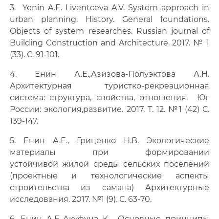
3. Yenin A.E. Liventceva A.V. System approach in
urban planning. History. General foundations.
Objects of system researches. Russian journal of
Building Construction and Architecture. 2017. № 1
(33). С. 91-101.
4. Енин А.Е.,Азизова-Полуэктова А.Н.
Архитектурная туристко-рекреационная
система: структура, свойства, отношения. Юг
России: экология,развитие. 2017. Т. 12. №1 (42) С.
139-147.
5. Енин А.Е., Гриценко Н.В. Экологические
материалы при формировании
устойчивой жилой среды сельских поселений
(проектные и технологические аспекты
строительства из самана) Архитектурные
исследования. 2017. №1 (9). С. 63-70.
6. Енин А.Е.,Акуфуна К. Основные принципы