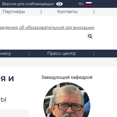
Версия для слабовидящих
RU
Партнёры
Контакты
ведения об образовательной организации
знесу
Пресс-центр
Я И
Заведующий кафедрой
РЫ