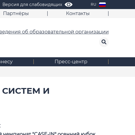
Версия для слабовидящих
RU
Партнёры
Контакты
ведения об образовательной организации
знесу
Пресс-центр
 СИСТЕМ И
С
чемпионат "CASE-IN" осенний кубок