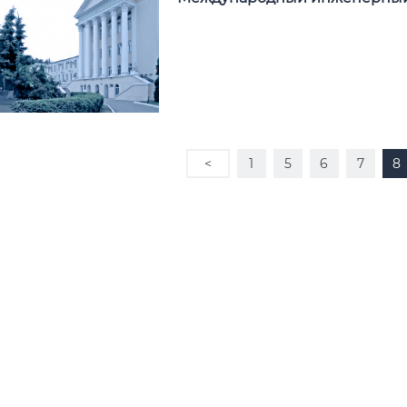
<
1
5
6
7
8