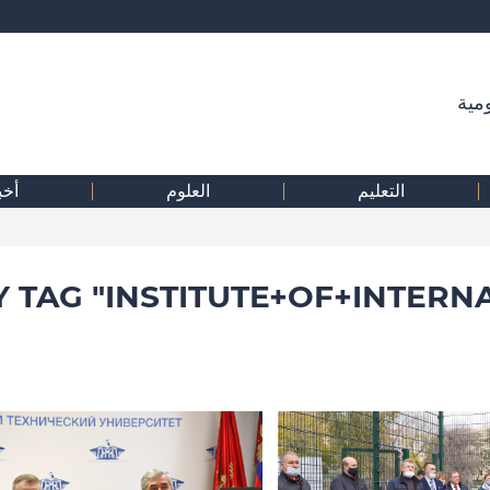
مية
التعليم
العلوم
أخب